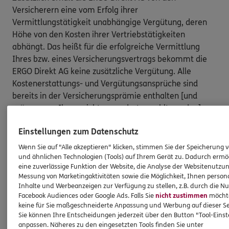
Versicherern eine vom Erfolg ihrer
Vermittlungstätigkeit unabhängige Vergütung, deren
Höhe von den Kosten ihrer Vertriebstätigkeiten
abhängt. Das heißt für die erfolgreiche Vermittlung
Ihres bzw. eines Versicherungsvertrags bekommt die
ERGO Direkt AG keine zusätzliche Vergütung. Alle
Kostenerstattungs- und Vergütungsansprüche sind
bereits in der Versicherungsprämie enthalten [und
müssen von Ihnen nicht gesondert gezahlt werden].
Nach oben
Einstellungen zum Datenschutz
Wenn Sie auf "Alle akzeptieren" klicken, stimmen Sie der Speicherung 
und ähnlichen Technologien (Tools) auf Ihrem Gerät zu. Dadurch ermö
HINWEIS
eine zuverlässige Funktion der Website, die Analyse der Websitenutzun
Wichtiges aus dem Vermittlerrecht
Messung von Marketingaktivitäten sowie die Möglichkeit, Ihnen persona
Inhalte und Werbeanzeigen zur Verfügung zu stellen, z.B. durch die N
Facebook Audiences oder Google Ads. Falls Sie
nicht zustimmen
möchten
keine für Sie maßgeschneiderte Anpassung und Werbung auf dieser Se
Ich bin verpflichtet, Ihnen Auskünfte zu meiner
Sie können Ihre Entscheidungen jederzeit über den Button "Tool-Eins
Person zu geben. Sowohl Ihr Schutz als Verbraucher
anpassen. Näheres zu den eingesetzten Tools finden Sie unter