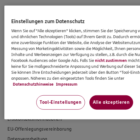
Produkte
Einstellungen zum Datenschutz
Zahnversicherungen
Wenn Sie auf "Alle akzeptieren" klicken, stimmen Sie der Speicherung 
Kfz-Versicherung
und ähnlichen Technologien (Tools) auf Ihrem Gerät zu. Dadurch ermö
eine zuverlässige Funktion der Website, die Analyse der Websitenutzun
Krankenversicherung
Messung von Marketingaktivitäten sowie die Möglichkeit, Ihnen persona
Inhalte und Werbeanzeigen zur Verfügung zu stellen, z.B. durch die N
Versicherungen für den privaten Bedarf
Facebook Audiences oder Google Ads. Falls Sie
nicht zustimmen
möchten
keine für Sie maßgeschneiderte Anpassung und Werbung auf dieser Se
Versicherungen für Geschäftskunden
Sie können Ihre Entscheidungen jederzeit über den Button "Tool-Eins
anpassen. Näheres zu den eingesetzten Tools finden Sie unter
Hilfe & Services
Datenschutzhinweise
Impressum
E-Mail schreiben
Tool-Einstellungen
Alle akzeptieren
Schaden melden
Erstkontaktinformationen
EU-Offenlegungsvereinbarung
Datenverarbeitung