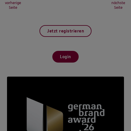
vorherige
nächste
Seite
Seite
Jetzt registrieren
Login