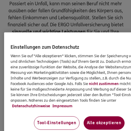
Passiert ein Unfall, kann man seinen Beruf nicht mehr
ausüben oder fallen Grundfähigkeiten des Körpers aus,
fehlen Einkommen und Lebensqualität. Stellen Sie sich
finanziell sicher auf. Die ERGO Unfallversicherung bietet
sinnvolle und wichtige Leistungen
für Sie und Ihre
Kinder.
Einstellungen zum Datenschutz
Wenn Sie auf "Alle akzeptieren" klicken, stimmen Sie der Speicherung 
und ähnlichen Technologien (Tools) auf Ihrem Gerät zu. Dadurch ermö
eine zuverlässige Funktion der Website, die Analyse der Websitenutzun
Messung von Marketingaktivitäten sowie die Möglichkeit, Ihnen persona
Inhalte und Werbeanzeigen zur Verfügung zu stellen, z.B. durch die N
Facebook Audiences oder Google Ads. Falls Sie
nicht zustimmen
möchten
keine für Sie maßgeschneiderte Anpassung und Werbung auf dieser Se
Sie können Ihre Entscheidungen jederzeit über den Button "Tool-Eins
anpassen. Näheres zu den eingesetzten Tools finden Sie unter
Datenschutzhinweise
Impressum
Tool-Einstellungen
Alle akzeptieren