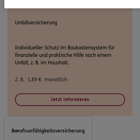
Unfallversicherung
Individueller Schutz im Baukastensystem für
finanzielle und praktische Hilfe nach einem
Unfall, z. B. im Haushalt.
Z. B.
1,89
€
monatlich
Jetzt informieren
Berufsunfähigkeitsversicherung