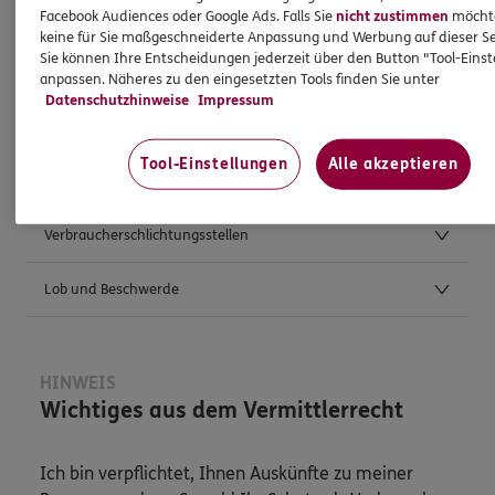
Facebook Audiences oder Google Ads. Falls Sie
nicht zustimmen
möchten
keine für Sie maßgeschneiderte Anpassung und Werbung auf dieser Se
Sie können Ihre Entscheidungen jederzeit über den Button "Tool-Eins
Weitere Kontaktmöglichkeiten
anpassen. Näheres zu den eingesetzten Tools finden Sie unter
Datenschutzhinweise
Impressum
Postanschrift
Tool-Einstellungen
Alle akzeptieren
Anfahrt
Verbraucherschlichtungsstellen
Lob und Beschwerde
HINWEIS
Wichtiges aus dem Vermittlerrecht
Ich bin verpflichtet, Ihnen Auskünfte zu meiner