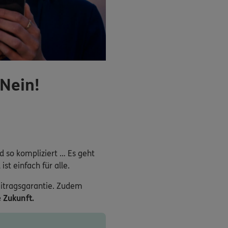
 Nein!
nd so kompliziert … Es geht
st einfach für alle.
eitragsgarantie. Zudem
 Zukunft.