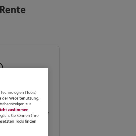
-Rente
Retter
 Technologien (Tools)
se der Websitenutzung,
 Werbeanzeigen zur
icht zustimmen
werden, zahlt ERGO Ihre
glich. Sie können Ihre
te einfach weiter.
setzten Tools finden