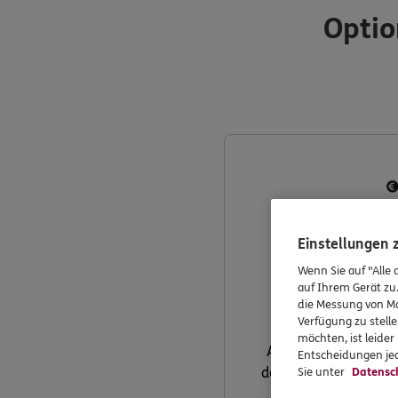
Optio
Einstellungen
Inflati
Wenn Sie auf "Alle 
auf Ihrem Gerät zu
die Messung von Ma
Verfügung zu stelle
Sie können eine jä
möchten, ist leide
Anpassung des Beitr
Entscheidungen jed
den Wertverlust der R
Sie unter
Datensc
ausg