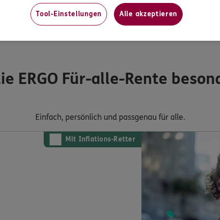
Tool-Einstellungen
Alle akzeptieren
die ERGO Für-alle-Rente beson
Einfach, persönlich und passgenau für alle.
Mit Inflations-Retter