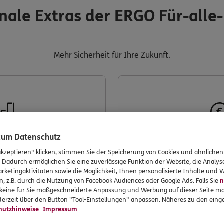
nale Extras der ERGO Für-alle
Mehr Sicherheit für Ihre Zukunft.
 zum Datenschutz
ons-Retter
Renten-
akzeptieren" klicken, stimmen Sie der Speicherung von Cookies und ähnlichen
. Dadurch ermöglichen Sie eine zuverlässige Funktion der Website, die Analy
rketingaktivitäten sowie die Möglichkeit, Ihnen personalisierte Inhalte und
n, z.B. durch die Nutzung von Facebook Audiences oder Google Ads. Falls Sie
n
hrliche, automatische
Falls Sie berufsunfähig 
r keine für Sie maßgeschneiderte Anpassung und Werbung auf dieser Seite mö
ags vereinbaren und so
Beiträge für die Ren
erzeit über den Button "Tool-Einstellungen" anpassen. Näheres zu den einge
ente durch die Inflation
hutzhinweise
Impressum
leichen.